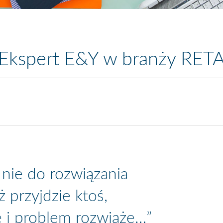
 Ekspert E&Y w branży RETA
 nie do rozwiązania
ż przyjdzie ktoś,
e i problem rozwiąże…”